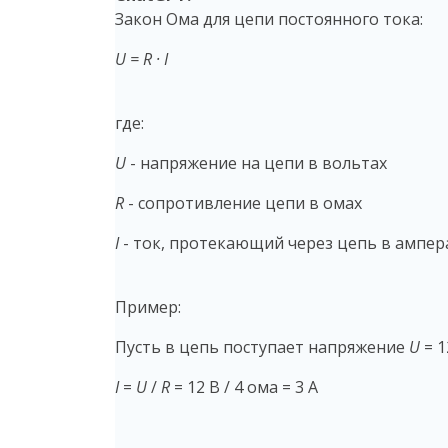
Закон Ома для цепи постоянного тока:
U = R · I
где:
U
- напряжение на цепи в вольтах
R
- сопротивление цепи в омах
I
- ток, протекающий через цепь в ампер
Пример:
Пусть в цепь поступает напряжение
U
= 1
I
=
U
/
R
= 12 В / 4 ома = 3 А