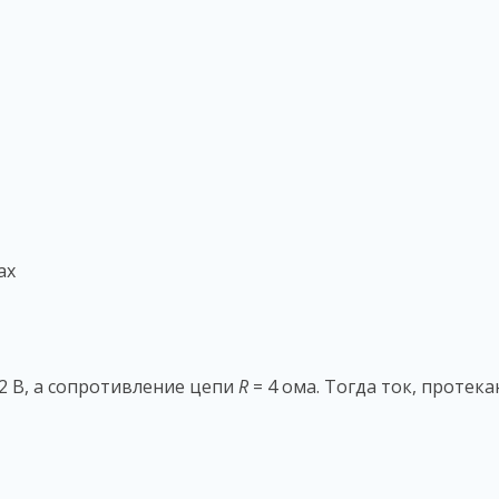
ах
2 В, а сопротивление цепи
R
= 4 ома. Тогда ток, протек