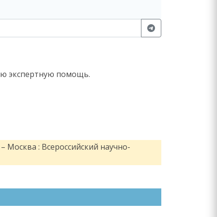
а коэффициент мощности равен 0,8?
ую экспертную помощь.
– Москва : Всероссийский научно-